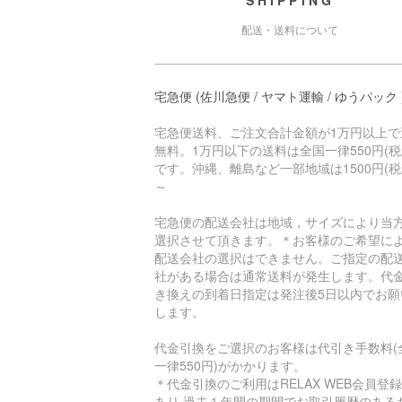
SHIPPING
配送・送料について
宅急便 (佐川急便 / ヤマト運輸 / ゆうパック 
宅急便送料、ご注文合計金額が1万円以上で
無料。1万円以下の送料は全国一律550円(税
です。沖縄、離島など一部地域は1500円(税
～
宅急便の配送会社は地域，サイズにより当
選択させて頂きます。＊お客様のご希望に
配送会社の選択はできません。ご指定の配
社がある場合は通常送料が発生します。代
き換えの到着日指定は発注後5日以内でお願
します。
代金引換をご選択のお客様は代引き手数料(
一律550円)がかかります。
＊代金引換のご利用はRELAX WEB会員登
あり 過去１年間の期間でお取引履歴のある