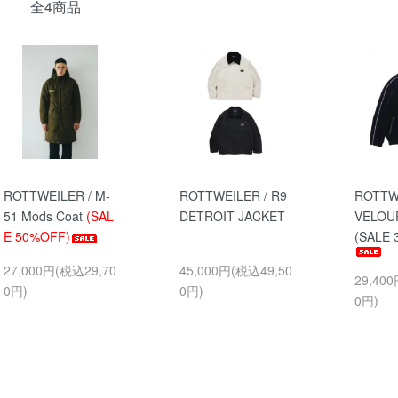
全4商品
ROTTWEILER / M-
ROTTWEILER / R9
ROTTWE
51 Mods Coat
(SAL
DETROIT JACKET
VELOU
E 50%OFF)
(SALE 
27,000円(税込29,70
45,000円(税込49,50
29,40
0円)
0円)
0円)