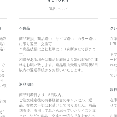
RETURN
返品について
)
不良品
ク
送料
商品破損、商品違い、サイズ違い、カラー違い
在
込)
に限り返品・交換可
UR
込)
＊商品破損は当社基準により判断させて頂きま
す。
ヤ
相違がある場合は商品到着日より3日以内のご連
ー
方で
絡をお願い致します。返品理由受理を確認後2日
れ
よる
以内の返送手続きをお願いいたします。
ード
送会
て
金引
返品期限
い致
銀
商品到着日より 5日以内。
ご注文確定後のお客様都合のキャンセル、返
在
全国
品、交換の一切はお受けしておりません。商品
せ
到着後、着用してみたら思っていたサイズと違
録が
った...などの返品、交換の一切もできませんの
お
お客