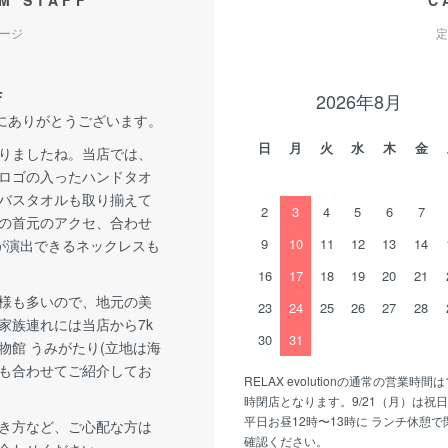
M STAFF
C
ージ
定
F
2026年8月
誠にありがとうございます。
日
月
火
水
木
金
りましたね。当店では、
ロゴの入ったハンドタオ
バスタオルも取り揃えて
2
3
4
5
6
7
の首元のアクセ、合わせ
9
10
11
12
13
14
が演出できるネックレスも
16
17
18
19
20
21
様も多いので、地元の美
23
24
25
26
27
28
家族連れには当店から7k
30
31
物館 うみがたり(立地は海
も合わせてご紹介してお
RELAX evolutionの通常の営業時間は
時閉店となります。9/21（月）は祝
平日お昼12時〜13時に ランチ休憩
き方など、ご心配な方は
確認ください。