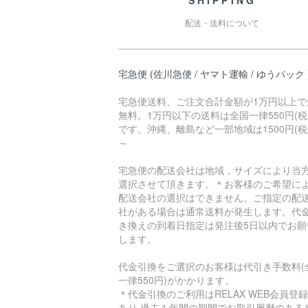
SHIPPING
配送・送料について
宅急便 (佐川急便 / ヤマト運輸 / ゆうパック 
宅急便送料、ご注文合計金額が1万円以上で
無料。1万円以下の送料は全国一律550円(税
です。沖縄、離島など一部地域は1500円(税
～
宅急便の配送会社は地域，サイズにより当
選択させて頂きます。＊お客様のご希望に
配送会社の選択はできません。ご指定の配
社がある場合は通常送料が発生します。代
き換えの到着日指定は発注後5日以内でお願
します。
代金引換をご選択のお客様は代引き手数料(
一律550円)がかかります。
＊代金引換のご利用はRELAX WEB会員登
あり 過去１年間の期間でお取引履歴のある