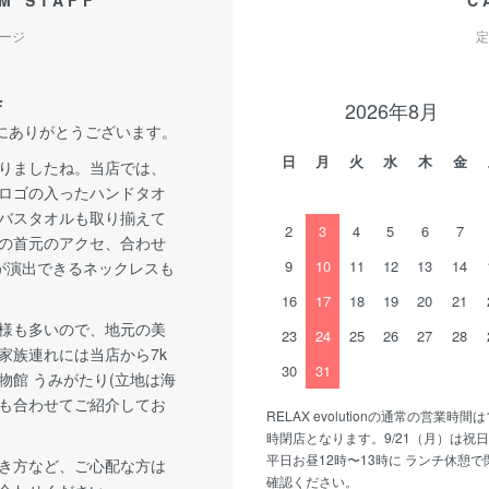
M STAFF
C
ージ
定
F
2026年8月
誠にありがとうございます。
日
月
火
水
木
金
りましたね。当店では、
ロゴの入ったハンドタオ
バスタオルも取り揃えて
2
3
4
5
6
7
の首元のアクセ、合わせ
9
10
11
12
13
14
が演出できるネックレスも
16
17
18
19
20
21
様も多いので、地元の美
23
24
25
26
27
28
家族連れには当店から7k
30
31
物館 うみがたり(立地は海
も合わせてご紹介してお
RELAX evolutionの通常の営業時間は
時閉店となります。9/21（月）は祝
平日お昼12時〜13時に ランチ休憩
き方など、ご心配な方は
確認ください。