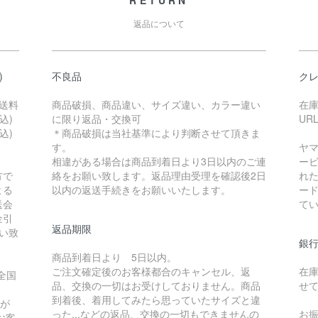
RETURN
返品について
)
不良品
ク
送料
商品破損、商品違い、サイズ違い、カラー違い
在
込)
に限り返品・交換可
UR
込)
＊商品破損は当社基準により判断させて頂きま
す。
ヤ
相違がある場合は商品到着日より3日以内のご連
ー
方で
絡をお願い致します。返品理由受理を確認後2日
れ
よる
以内の返送手続きをお願いいたします。
ード
送会
て
金引
返品期限
い致
銀
商品到着日より 5日以内。
ご注文確定後のお客様都合のキャンセル、返
在
全国
品、交換の一切はお受けしておりません。商品
せ
到着後、着用してみたら思っていたサイズと違
録が
った...などの返品、交換の一切もできませんの
お
お客