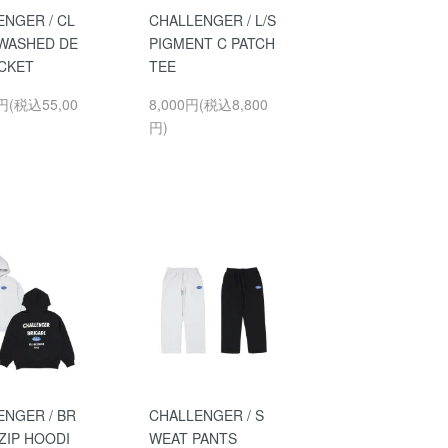
ENGER / CL
CHALLENGER / L/S
 WASHED DE
PIGMENT C PATCH
ACKET
TEE
0円(税込55,00
8,000円(税込8,800
円)
ENGER / BR
CHALLENGER / S
ZIP HOODI
WEAT PANTS