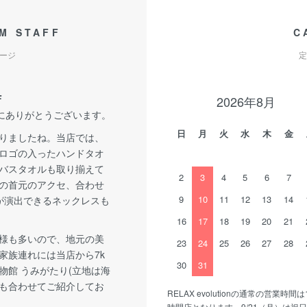
M STAFF
C
ージ
定
F
2026年8月
誠にありがとうございます。
日
月
火
水
木
金
りましたね。当店では、
ロゴの入ったハンドタオ
バスタオルも取り揃えて
2
3
4
5
6
7
の首元のアクセ、合わせ
9
10
11
12
13
14
が演出できるネックレスも
16
17
18
19
20
21
様も多いので、地元の美
23
24
25
26
27
28
家族連れには当店から7k
30
31
物館 うみがたり(立地は海
も合わせてご紹介してお
RELAX evolutionの通常の営業時間は
時閉店となります。9/21（月）は祝