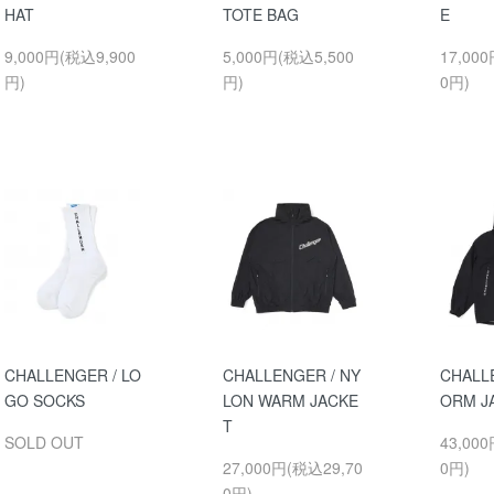
HAT
TOTE BAG
E
9,000円(税込9,900
5,000円(税込5,500
17,00
円)
円)
0円)
CHALLENGER / LO
CHALLENGER / NY
CHALL
GO SOCKS
LON WARM JACKE
ORM 
T
SOLD OUT
43,00
27,000円(税込29,70
0円)
0円)