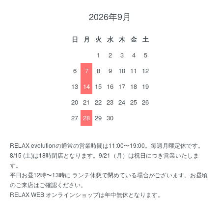
2026年9月
日
月
火
水
木
金
土
1
2
3
4
5
6
7
8
9
10
11
12
13
14
15
16
17
18
19
20
21
22
23
24
25
26
27
28
29
30
RELAX evolutionの通常の営業時間は11:00〜19:00。毎週月曜定休です。
8/15 (土)は18時閉店となります。9/21（月）は祝日につき営業いたしま
す。
平日お昼12時〜13時に ランチ休憩で閉めている場合がございます。お昼頃
のご来店はご確認ください。
RELAX WEB オンラインショップは年中無休となります。