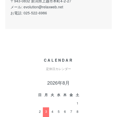
〒943-0832 新潟県上越市本町4-2-27
メール:
evolution@relaxweb.net
お電話: 025-522-6986
CALENDAR
定休日カレンダー
2026年8月
日
月
火
水
木
金
土
1
2
3
4
5
6
7
8