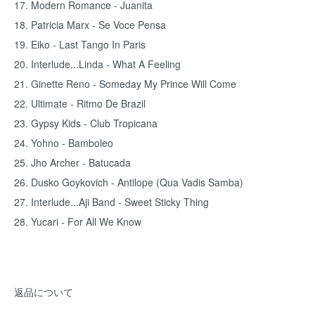
17. Modern Romance - Juanita
18. Patricia Marx - Se Voce Pensa
19. Eiko - Last Tango In Paris
20. Interlude...Linda - What A Feeling
21. Ginette Reno - Someday My Prince Will Come
22. Ultimate - Ritmo De Brazil
23. Gypsy Kids - Club Tropicana
24. Yohno - Bamboleo
25. Jho Archer - Batucada
26. Dusko Goykovich - Antilope (Qua Vadis Samba)
27. Interlude...Aji Band - Sweet Sticky Thing
28. Yucari - For All We Know
返品について