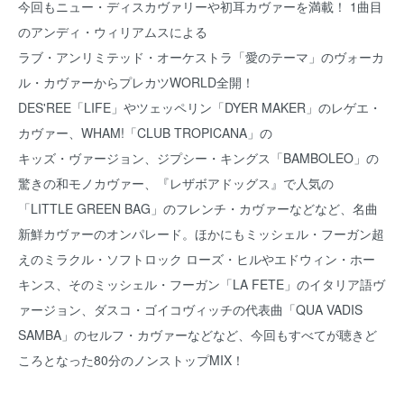
今回もニュー・ディスカヴァリーや初耳カヴァーを満載！ 1曲目
のアンディ・ウィリアムスによる
ラブ・アンリミテッド・オーケストラ「愛のテーマ」のヴォーカ
ル・カヴァーからプレカツWORLD全開！
DES'REE「LIFE」やツェッペリン「DYER MAKER」のレゲエ・
カヴァー、WHAM!「CLUB TROPICANA」の
キッズ・ヴァージョン、ジプシー・キングス「BAMBOLEO」の
驚きの和モノカヴァー、『レザボアドッグス』で人気の
「LITTLE GREEN BAG」のフレンチ・カヴァーなどなど、名曲
新鮮カヴァーのオンパレード。ほかにもミッシェル・フーガン超
えのミラクル・ソフトロック ローズ・ヒルやエドウィン・ホー
キンス、そのミッシェル・フーガン「LA FETE」のイタリア語ヴ
ァージョン、ダスコ・ゴイコヴィッチの代表曲「QUA VADIS
SAMBA」のセルフ・カヴァーなどなど、今回もすべてが聴きど
ころとなった80分のノンストップMIX！