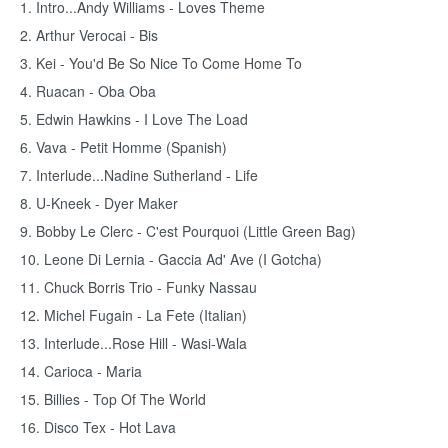
1. Intro...Andy Williams - Loves Theme
2. Arthur Verocai - Bis
3. Kei - You'd Be So Nice To Come Home To
4. Ruacan - Oba Oba
5. Edwin Hawkins - I Love The Load
6. Vava - Petit Homme (Spanish)
7. Interlude...Nadine Sutherland - Life
8. U-Kneek - Dyer Maker
9. Bobby Le Clerc - C'est Pourquoi (Little Green Bag)
10. Leone Di Lernia - Gaccia Ad' Ave (I Gotcha)
11. Chuck Borris Trio - Funky Nassau
12. Michel Fugain - La Fete (Italian)
13. Interlude...Rose Hill - Wasi-Wala
14. Carioca - Maria
15. Billies - Top Of The World
16. Disco Tex - Hot Lava