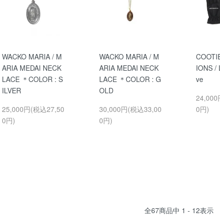
WACKO MARIA / M
WACKO MARIA / M
COOTI
ARIA MEDAI NECK
ARIA MEDAI NECK
IONS / 
LACE ＊COLOR : S
LACE ＊COLOR : G
ve
ILVER
OLD
24,00
25,000円(税込27,50
30,000円(税込33,00
0円)
0円)
0円)
全
67
商品中
1 - 12
表示