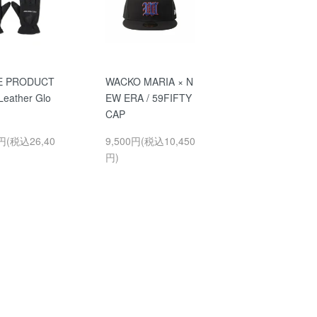
E PRODUCT
WACKO MARIA × N
Leather Glo
EW ERA / 59FIFTY
CAP
0円(税込26,40
9,500円(税込10,450
円)