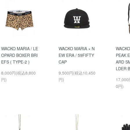
WACKO MARIA / LE
WACKO MARIA × N
WACKO
OPARD BOXER BRI
EW ERA / 59FIFTY
PEAK E
EFS ( TYPE-2 )
CAP
ARD S
LDER 
8,000円(税込8,800
9,500円(税込10,450
円)
円)
17,00
0円)