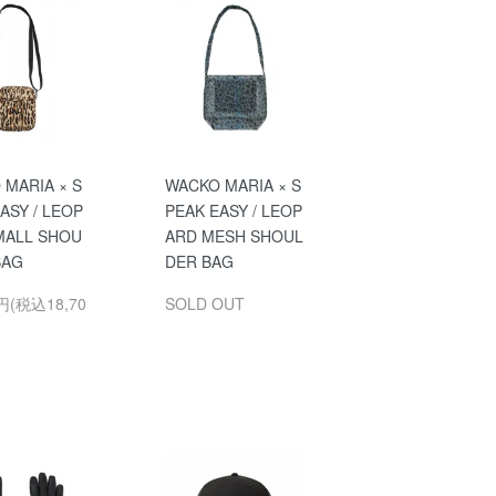
 MARIA × S
WACKO MARIA × S
ASY / LEOP
PEAK EASY / LEOP
MALL SHOU
ARD MESH SHOUL
BAG
DER BAG
0円(税込18,70
SOLD OUT