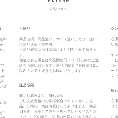
RETURN
返品について
)
不良品
ク
送料
商品破損、商品違い、サイズ違い、カラー違い
在
込)
に限り返品・交換可
UR
込)
＊商品破損は当社基準により判断させて頂きま
す。
ヤ
相違がある場合は商品到着日より3日以内のご連
ー
方で
絡をお願い致します。返品理由受理を確認後2日
れ
よる
以内の返送手続きをお願いいたします。
ード
送会
て
金引
返品期限
い致
銀
商品到着日より 5日以内。
ご注文確定後のお客様都合のキャンセル、返
在
全国
品、交換の一切はお受けしておりません。商品
せ
到着後、着用してみたら思っていたサイズと違
録が
った...などの返品、交換の一切もできませんの
お
お客