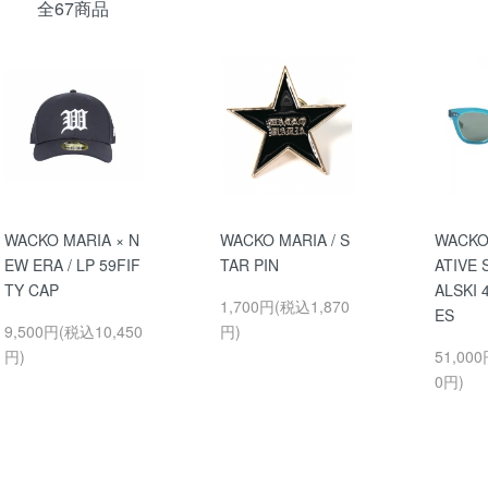
全67商品
WACKO MARIA × N
WACKO MARIA / S
WACKO
EW ERA / LP 59FIF
TAR PIN
ATIVE 
TY CAP
ALSKI
1,700円(税込1,870
ES
9,500円(税込10,450
円)
円)
51,00
0円)