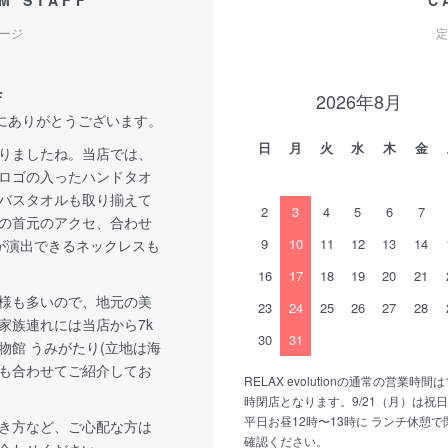
M STAFF
C
ージ
定
F
2026年8月
誠にありがとうございます。
日
月
火
水
木
金
りましたね。当店では、
ロゴの入ったハンドタオ
バスタオルも取り揃えて
2
3
4
5
6
7
の首元のアクセ、合わせ
9
10
11
12
13
14
が演出できるネックレスも
16
17
18
19
20
21
様も多いので、地元の美
23
24
25
26
27
28
家族連れには当店から7k
30
31
物館 うみがたり(立地は海
も合わせてご紹介してお
RELAX evolutionの通常の営業時間は
時閉店となります。9/21（月）は祝
平日お昼12時〜13時に ランチ休憩
き方など、ご心配な方は
確認ください。