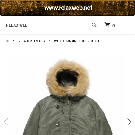
RELAX WEB
0
ホーム
WACKO MARIA
WACKO MARIA OUTER / JACKET