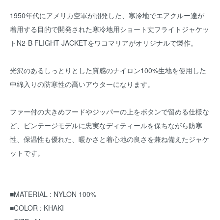
1950年代にアメリカ空軍が開発した、寒冷地でエアクルー達が
着用する目的で開発された寒冷地用ショート丈フライトジャケッ
トN2-B FLIGHT JACKETをワコマリアがオリジナルで製作。
光沢のあるしっとりとした質感のナイロン100%生地を使用した
中綿入りの防寒性の高いアウターになります。
ファー付の大きめフードやジッパーの上をボタンで留める仕様な
ど、ビンテージモデルに忠実なディティールを保ちながら防寒
性、保温性も優れた、暖かさと着心地の良さを兼ね備えたジャケ
ットです。
■MATERIAL : NYLON 100%
■COLOR : KHAKI