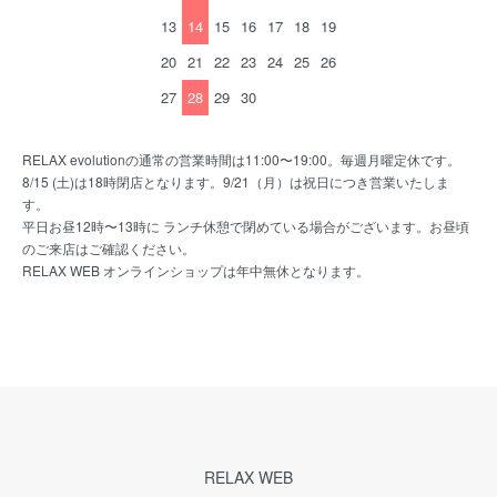
13
14
15
16
17
18
19
20
21
22
23
24
25
26
27
28
29
30
RELAX evolutionの通常の営業時間は11:00〜19:00。毎週月曜定休です。
8/15 (土)は18時閉店となります。9/21（月）は祝日につき営業いたしま
す。
平日お昼12時〜13時に ランチ休憩で閉めている場合がございます。お昼頃
のご来店はご確認ください。
RELAX WEB オンラインショップは年中無休となります。
RELAX WEB