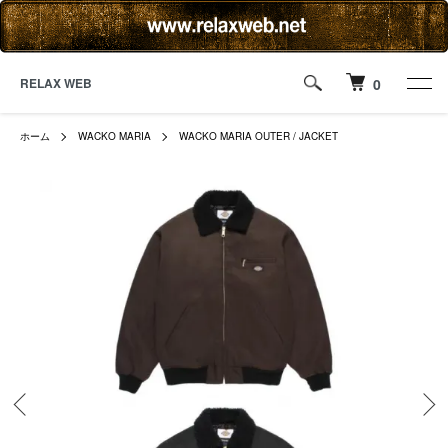
RELAX WEB
0
ホーム
WACKO MARIA
WACKO MARIA OUTER / JACKET