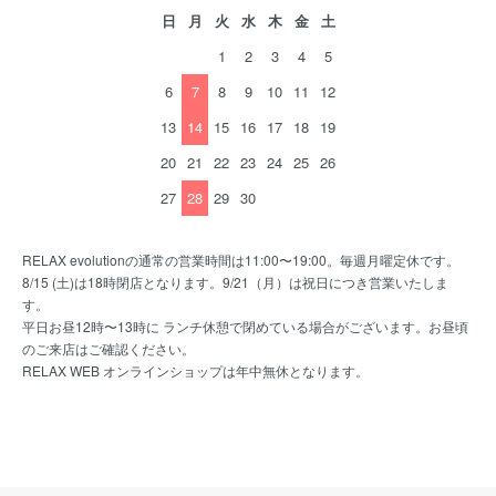
日
月
火
水
木
金
土
1
2
3
4
5
6
7
8
9
10
11
12
13
14
15
16
17
18
19
20
21
22
23
24
25
26
27
28
29
30
RELAX evolutionの通常の営業時間は11:00〜19:00。毎週月曜定休です。
8/15 (土)は18時閉店となります。9/21（月）は祝日につき営業いたしま
す。
平日お昼12時〜13時に ランチ休憩で閉めている場合がございます。お昼頃
のご来店はご確認ください。
RELAX WEB オンラインショップは年中無休となります。