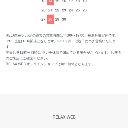
13
14
15
16
17
18
19
20
21
22
23
24
25
26
27
28
29
30
RELAX evolutionの通常の営業時間は11:00〜19:00。毎週月曜定休です。
8/15 (土)は18時閉店となります。9/21（月）は祝日につき営業いたしま
す。
平日お昼12時〜13時に ランチ休憩で閉めている場合がございます。お昼頃
のご来店はご確認ください。
RELAX WEB オンラインショップは年中無休となります。
RELAX WEB