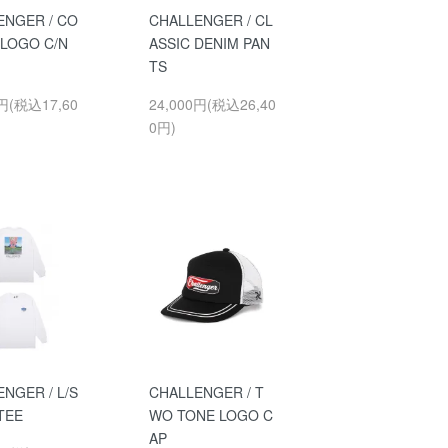
ENGER / CO
CHALLENGER / CL
 LOGO C/N
ASSIC DENIM PAN
TS
0円(税込17,60
24,000円(税込26,40
0円)
NGER / L/S
CHALLENGER / T
TEE
WO TONE LOGO C
AP