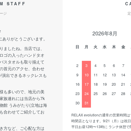
M STAFF
C
ージ
定
F
2026年8月
誠にありがとうございます。
日
月
火
水
木
金
りましたね。当店では、
ロゴの入ったハンドタオ
バスタオルも取り揃えて
2
3
4
5
6
7
の首元のアクセ、合わせ
9
10
11
12
13
14
が演出できるネックレスも
16
17
18
19
20
21
様も多いので、地元の美
23
24
25
26
27
28
家族連れには当店から7k
30
31
物館 うみがたり(立地は海
も合わせてご紹介してお
RELAX evolutionの通常の営業時間は
時閉店となります。9/21（月）は祝
平日お昼12時〜13時に ランチ休憩
き方など、ご心配な方は