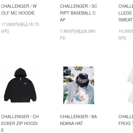
CHALLENGER / W
CHALLENGER / SC
CHALL
OLF MC HOODIE
RIPT BASEBALL C
LLEGE
AP
SWEAT
17,000円(税込18,70
0円)
7,800円(税込8,580
16,00
円)
0円)
CHALLENGER / CH
CHALLENGER / BA
CHALLE
ECKER ZIP HOODI
NDANA HAT
FROG 
E