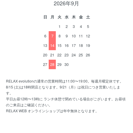
2026年9月
日
月
火
水
木
金
土
1
2
3
4
5
6
7
8
9
10
11
12
13
14
15
16
17
18
19
20
21
22
23
24
25
26
27
28
29
30
RELAX evolutionの通常の営業時間は11:00〜19:00。毎週月曜定休です。
8/15 (土)は18時閉店となります。9/21（月）は祝日につき営業いたしま
す。
平日お昼12時〜13時に ランチ休憩で閉めている場合がございます。お昼頃
のご来店はご確認ください。
RELAX WEB オンラインショップは年中無休となります。