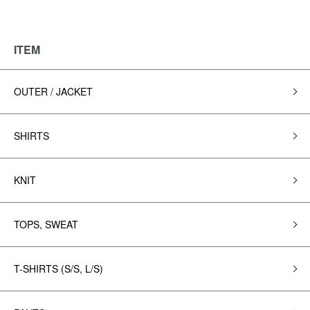
ITEM
OUTER / JACKET
SHIRTS
KNIT
TOPS, SWEAT
T-SHIRTS (S/S, L/S)