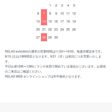
1
2
3
4
5
6
7
8
9
10
11
12
13
14
15
16
17
18
19
20
21
22
23
24
25
26
27
28
29
30
RELAX evolutionの通常の営業時間は11:00〜19:00。毎週月曜定休です。
8/15 (土)は18時閉店となります。9/21（月）は祝日につき営業いたしま
す。
平日お昼12時〜13時に ランチ休憩で閉めている場合がございます。お昼頃
のご来店はご確認ください。
RELAX WEB オンラインショップは年中無休となります。