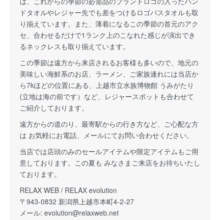
は、これからの季節の必需品のブランドロゴの入ったハン
ドタオルやレジャー先でも差をつけるロゴバスタオルも取
り揃えています。また、薄着になるこの季節の首元のアク
セ、合わせるだけで1ランク上のこなれた感じが演出でき
るネックレスも取り揃えています。
この季節は遠方から来店されるお客様も多いので、地元の
美味しい海鮮系のお店、ラーメン、ご家族連れには当店か
ら7kほどの位置にある、上越市立水族博物館 うみがたり
(立地は海の前です）など、レジャースポットも合わせて
ご紹介しております。
遠方からの道のり、最寄駅からの行き方など、ご心配な方
は お気軽にお電話、メールにてお問い合わせください。
当店では店頭のみのセールアイテムや限定アイテムもご用
意しております。この夏も みなさまご来店をお待ちいたし
ております。
RELAX WEB / RELAX evolution
〒943-0832 新潟県上越市本町4-2-27
メール:
evolution@relaxweb.net